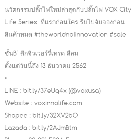
นวัตกรรมปลั๊กไฟใหม่ล่าสุดกับปลั๊กไฟ VOX City
Life Series ที่แรกก่อนใคร รีบไปจับจองก่อน
สินค้าหมด #theworldno1innovation #sale
ชั้นB1 ตึกจิวเวอร์รี่เทรด สีลม
ตั้งแต่วันนี้ถึง 13 ธันวาคม 2562
•
LINE : bit.ly/37eUq4x (@voxusa)
Website : voxinnolife.com
Shopee : bit.ly/32XV2bO
Lazada : bit.ly/2AJmBtm