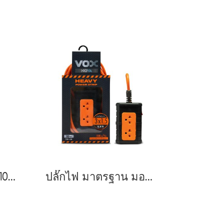
ปลั๊กไฟ รุ่น NR-10M (10 เมตร)
ปลั๊กไฟ มาตรฐาน มอก. รุ่น TO-12 (10 เมตร)