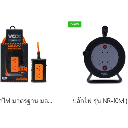
New
ปลั๊กไฟ มาตรฐาน มอก. รุ่น TO-12 (15 เมตร)