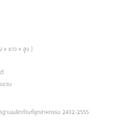
ง x ยาว x สูง )
ตต์
อแขวน
ตรฐานผลิตภัณฑ์อุตสาหกรรม 2432-2555