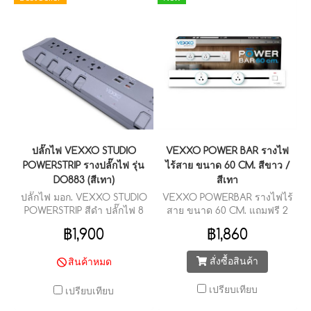
ปลั๊กไฟ VEXXO STUDIO
VEXXO POWER BAR รางไฟ
POWERSTRIP รางปลั๊กไฟ รุ่น
ไร้สาย ขนาด 60 CM. สีขาว /
DO883 (สีเทา)
สีเทา
ปลั๊กไฟ มอก. VEXXO STUDIO
VEXXO POWERBAR รางไฟไร้
POWERSTRIP สีดำ ปลั๊กไฟ 8
สาย ขนาด 60 CM. แถมฟรี 2
สวิตช์ 8 ช่องเสียบ 2 USB + 1
Sockets รองรับ 3 ขา ภายใน
฿1,900
฿1,860
TYPE-C + 1 TYPE-C(PD 20W
กล่อง
FASTCHARGE)
สั่งซื้อสินค้า
สินค้าหมด
เปรียบเทียบ
เปรียบเทียบ