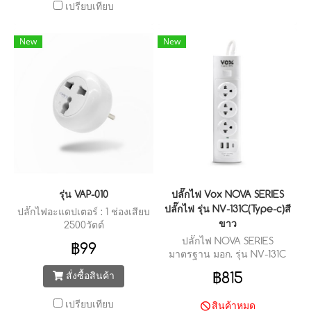
เปรียบเทียบ
New
New
รุ่น VAP-010
ปลั๊กไฟ Vox NOVA SERIES
ปลั๊กไฟ รุ่น NV-131C(Type-c)สี
ปลั๊กไฟอะแดปเตอร์ : 1 ช่องเสียบ
ขาว
2500วัตต์
ปลั๊กไฟ NOVA SERIES
฿99
มาตรฐาน มอก. รุ่น NV-131C
(Type-c) : 1 สวิตช์ 3 ช่องเสียบ
฿815
สั่งซื้อสินค้า
2 ยูเอสบี 1 Type-c (3 เมตร)
เปรียบเทียบ
สินค้าหมด