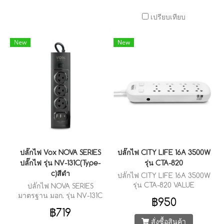
เปรียบเทียบ
New
New
ปลั๊กไฟ Vox NOVA SERIES
ปลั๊กไฟ CITY LIFE 16A 3500W
ปลั๊กไฟ รุ่น NV-131C(Type-
รุ่น CTA-820
c)สีดำ
ปลั๊กไฟ CITY LIFE 16A 3500W
รุ่น CTA-820 VALUE
ปลั๊กไฟ NOVA SERIES
FUNCTIONALITY คุ้มค่าการใช้
มาตรฐาน มอก. รุ่น NV-131C
฿950
งานด้วยช่องเสียบ 8 ช่องใช้งาน
(Type-c) : 1 สวิตช์ 3 ช่องเสียบ
฿719
ได้ครบครัน
2 ยูเอสบี 1 Type-c (3 เมตร)
สั่งซื้อสินค้า