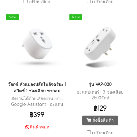
เปรียบเทียบ
เปรียบเทียบ
New
New
ว๊อกซ์ หัวแปลงปลั๊กไฟอัจฉริยะ 1
รุ่น VAP-030
สวิตช์ 1 ช่องเสียบ ขากลม
อะแดปเตอร์ : 3 ช่องเสียบ
2500วัตต์
สั่งงานได้ด้วยเสียงผ่าน Siri ,
Google Assistant | อะแดป
฿129
เตอร์สั่งการได้ด้วยเสียง ควบคุม
฿399
การใช้งานผ่านแอพพลิเคชั่น "
สั่งซื้อสินค้า
VOX INNO "
สินค้าหมด
เปรียบเทียบ