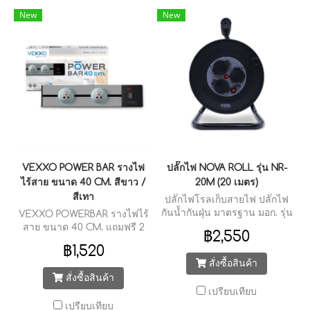
New
New
VEXXO POWER BAR รางไฟ
ปลั๊กไฟ NOVA ROLL รุ่น NR-
ไร้สาย ขนาด 40 CM. สีขาว /
20M (20 เมตร)
สีเทา
ปลั๊กไฟโรลเก็บสายไฟ ปลั๊กไฟ
กันน้ำกันฝุ่น มาตรฐาน มอก. รุ่น
VEXXO POWERBAR รางไฟไร้
NR-20M (20 เมตร)
สาย ขนาด 40 CM. แถมฟรี 2
฿2,550
Sockets รองรับ 3 ขา ภายใน
฿1,520
กล่อง
สั่งซื้อสินค้า
สั่งซื้อสินค้า
เปรียบเทียบ
เปรียบเทียบ