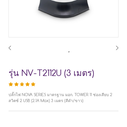
รุ่น NV-T2112U (3 เมตร)
ปลั๊กไฟ NOVA SERIES มาตรฐาน มอก. TOWER 11 ช่องเสียบ 2
สวิตซ์ 2 USB (2.1A Max) 3 เมตร (สีดำ/ขาว)