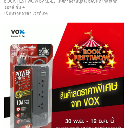
BOOK FESTIWOW By SE-ED เทศกาลงานบุ๊คจะจัดขึ้นที่ เวสต์เกต
ฮอลล์ ชั้น 4
เซ็นทรัลพลาซา เวสต์เกต