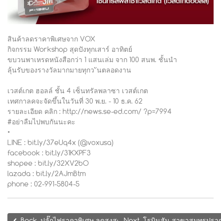
สินค้าลดราคาพิเศษจาก VOX
กิจกรรม Workshop สุดปังทุกเสาร์ อาทิตย์
ขบวนพาเหรดหนังสือกว่า 1 แสนเล่ม จาก 100 สนพ. ชั้นนำ
ลุ้นรับของรางวัลมากมายทุกว ันตลอดงาน
เวสต์เกต ฮอลล์ ชั้น 4 เซ็นทรัลพลาซา เวสต์เกต
เทศกาลคจะจัดขึ้นในวันที่ 30 พ.ย. - 10 ธ.ค. 62
รายละเอียด คลิก : http://news.se-ed.com/ ?p=7994
#อย่าลืมไปพบกันนะคะ
•
LINE : bit.ly/37eUq4x (@voxusa)
facebook : bit.ly/31KXPF3
shopee : bit.ly/32XV2bO
lazada : bit.ly/2AJmBtm
phone : 02-991-5804-5
Back, ปลั๊กไฟราคาพิเศษ ลดสูงสุด 70% ณ โรบินสัน สาขาแฟชั่นไอ
Next, โรบินสัน สาขาสมุทรปรา