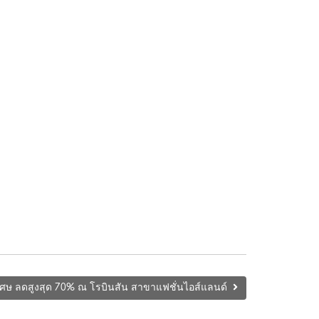
ิเศษ ลดสูงสุด 70% ณ โรบินสัน สาขาแฟชั่นไอส์แลนด์