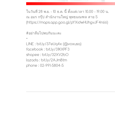
ในวันที่ 28 พ.ย. - 10 ธ.ค. นี้ ตั้งแต่เวลา 10.00 - 19.00 น.
ณ อมร กรุ๊ป สำนักงานใหญ่ พุทธมณฑล สาย 5
(https://maps.app.goo.gl/pYXidwHUhgvJF4n66)
#อย่าลืมไปพบกันนะคะ
•
LINE : bit.ly/37eUq4x (@voxusa)
facebook : bit.ly/31KXPF3
shopee : bit.ly/32XV2bO
lazada : bit.ly/2AJmBtm
phone : 02-991-5804-5